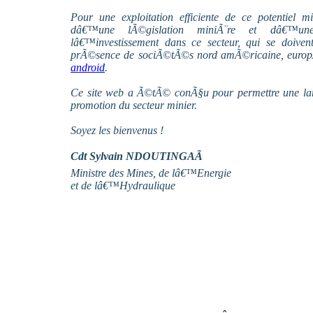
Pour une exploitation efficiente de ce potentiel 
dâ€™une lÃ©gislation miniÃ¨re et dâ€™une 
lâ€™investissement dans ce secteur, qui se doive
prÃ©sence de sociÃ©tÃ©s nord amÃ©ricaine, europ
android
.
Ce site web a Ã©tÃ© conÃ§u pour permettre une larg
promotion du secteur minier.
Soyez les bienvenus !
Cdt Sylvain NDOUTINGAÃ
Ministre des Mines, de lâ€™Energie
et de lâ€™Hydraulique